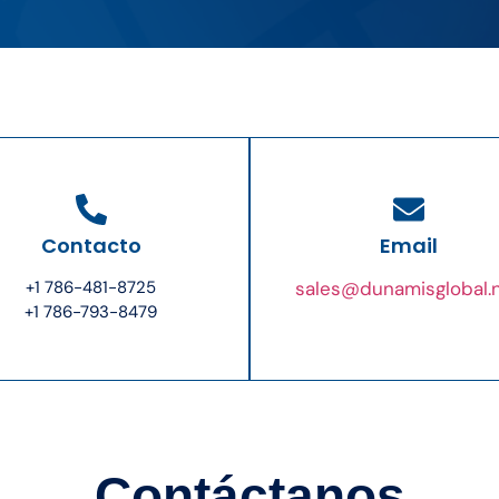
Contacto
Email
‪+1 786-481-8725‬
sales@dunamisglobal.
‪+1 786-793-8479‬
Contáctanos